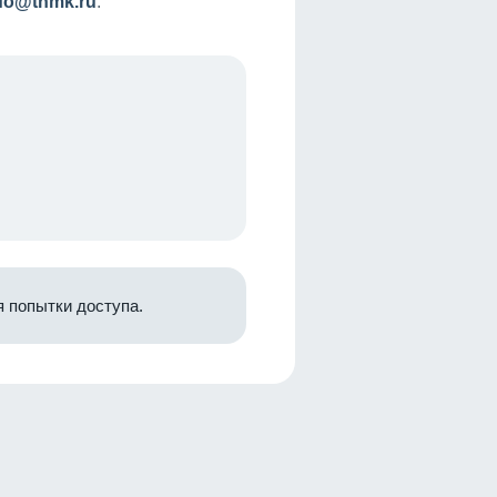
nfo@tnmk.ru
.
 попытки доступа.